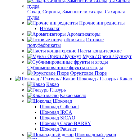
Сахар, Сиропы, Заменители сахара, Сахарная
пудра
Прочие ингредиенты
Изомальт
Ароматизаторы
Готовые
полуфабрикаты
Пасты кондитерские
Мука / Орехи / Кунжут
Сублимированные фрукты и ягоды
Фруктовое Пюре
Шоколад / Глазурь / Какао
Какао
Глазурь
Какао масло
Шоколад
Шоколад Callebaut
Шоколад IRCA
Шоколад SICAO
Шоколад Cacao BARRY
Шоколад Patissier
Шоколадный декор