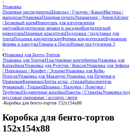
-
Упаковка
Пищевые ингредиенты
Шоколад / Глазурь / Какао
Мастика /
марципан
Упаковка
Пищевая печать
Украшения / Декор
Айсинг
/ Белковый крем
Инвентарь для изготовления
цветов
Кондитерские мешки и насадки
Кондитерский
инвентарь
Пищевые красители
Подложки / подставки для
торта
Посыпки кондитерские
Формы кондитерские
Бумажные
формы и капсулы
Товары к Пасхе
Новые поступления 3
-
Упаковка для Бенто-Тортов
Упаковка для Тортов
Пластиковые контейнеры
Упаковка для
Капкейков
Упаковка для Рулетов / Кексов
Упаковка для Зефира
/ Пирожных / Конфет / Эскимо
Упаковка для Кейк-
Попсов
Упаковка для Макарунс
Упаковка для Печенья и
Пряников
Креманки
Ленты атлас, стразы
Наполнитель
бумажный / Тишью
Шпажки / Палочки / Ложечки /
Трубочки
Подарочные коробки
Пакеты / Стикеры
Упаковка под
муссовые пирожные / ассорти / моти
-
Коробка для бенто-тортов 152х154х88
Коробка для бенто-тортов
152х154х88