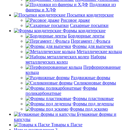
Подложки из
фанеры и ХДФ
Посыпки кондитерские
Рисовое драже
Сахарные посыпки
Формы кондитерские
Бордюрные ленты
Пергамент / Фольга
Формы для выпечки
Металлические кольца
Наборы
металлических колец
Перфорированные
кольца
Раздвижные формы
Силиконовые формы
Формы
поликарбонатные
Формы пластиковые
Формы под леденцы
Формы под эскимо
Бумажные формы и
капсулы
Товары к Пасхе
Новые поступления 3