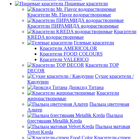
Пищевые красители
Красители Mr. Flavor водорастворимые
Красители ПИРАМИДА водорастворимые
Красители
KREDA водорастворимые
Гелевые красители
Красители AMERICOLOR
Красители FOOD COLOURS
Красители VALERICO
Красители TOP
DECOR
Сухие красители /
Кандурин
Диоксид Титана
Красители
жирорастворимые
Пыльца цветочная
Альтер
Пыльца
блестящаяя Metallik Kreda
Пыльца матовая
Velvet Kreda
Красители-спреи