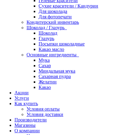
Гелевые красители
Сухие красители / Кандурин
Для шоколада
Для фотопечати
Кондитерский инвентарь
Шоколад / Глазурь
Шоколад
Глазурь
Посыпки шоколадные
Какао масло
Основные ингредиенты
Мука
Сахар
Миндальная мука
Сахарная пудра
Желатин
Какао
Акции
Услуги
Как купить
Условия оплаты
Условия доставки
Производители
Магазины
О компании