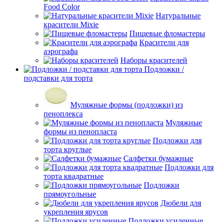
Food Color
Натуральные
красители Mixie
Пищевые фломастеры
Красители для
аэрографа
Наборы красителей
Подложки /
подставки для торта
Муляжные формы (подложки) из
пеноплекса
Муляжные
формы из пенопласта
Подложки для
торта круглые
Салфетки бумажные
Подложки для
торта квадратные
Подложки
прямоугольные
Дюбели для
укрепления ярусов
Подложки усиленные