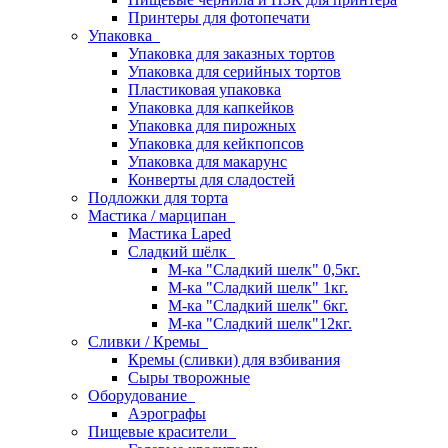
Принтеры для фотопечати
Упаковка
Упаковка для заказных тортов
Упаковка для серийных тортов
Пластиковая упаковка
Упаковка для капкейков
Упаковка для пирожных
Упаковка для кейкпопсов
Упаковка для макарунс
Конверты для сладостей
Подложки для торта
Мастика / марципан
Мастика Laped
Сладкий шёлк
М-ка "Сладкий шелк" 0,5кг.
М-ка "Сладкий шелк" 1кг.
М-ка "Сладкий шелк" 6кг.
М-ка "Сладкий шелк"12кг.
Сливки / Кремы
Кремы (сливки) для взбивания
Сыры творожные
Оборудование
Аэрографы
Пищевые красители