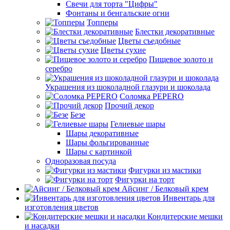
Свечи для торта "Цифры"
Фонтаны и бенгальские огни
Топперы
Блестки декоративные
Цветы съедобные
Цветы сухие
Пищевое золото и
серебро
Украшения из шоколадной глазури и шоколада
Соломка PEPERO
Прочий декор
Безе
Гелиевые шары
Шары декоративные
Шары фольгированные
Шары с картинкой
Одноразовая посуда
Фигурки из мастики
Фигурки на торт
Айсинг / Белковый крем
Инвентарь для
изготовления цветов
Кондитерские мешки
и насадки