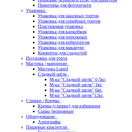
Принтеры для фотопечати
Упаковка
Упаковка для заказных тортов
Упаковка для серийных тортов
Пластиковая упаковка
Упаковка для капкейков
Упаковка для пирожных
Упаковка для кейкпопсов
Упаковка для макарунс
Конверты для сладостей
Подложки для торта
Мастика / марципан
Мастика Laped
Сладкий шёлк
М-ка "Сладкий шелк" 0,5кг.
М-ка "Сладкий шелк" 1кг.
М-ка "Сладкий шелк" 6кг.
М-ка "Сладкий шелк"12кг.
Сливки / Кремы
Кремы (сливки) для взбивания
Сыры творожные
Оборудование
Аэрографы
Пищевые красители