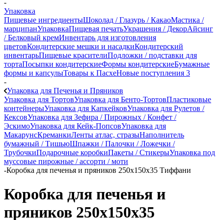
-
Упаковка
Пищевые ингредиенты
Шоколад / Глазурь / Какао
Мастика /
марципан
Упаковка
Пищевая печать
Украшения / Декор
Айсинг
/ Белковый крем
Инвентарь для изготовления
цветов
Кондитерские мешки и насадки
Кондитерский
инвентарь
Пищевые красители
Подложки / подставки для
торта
Посыпки кондитерские
Формы кондитерские
Бумажные
формы и капсулы
Товары к Пасхе
Новые поступления 3
-
Упаковка для Печенья и Пряников
Упаковка для Тортов
Упаковка для Бенто-Тортов
Пластиковые
контейнеры
Упаковка для Капкейков
Упаковка для Рулетов /
Кексов
Упаковка для Зефира / Пирожных / Конфет /
Эскимо
Упаковка для Кейк-Попсов
Упаковка для
Макарунс
Креманки
Ленты атлас, стразы
Наполнитель
бумажный / Тишью
Шпажки / Палочки / Ложечки /
Трубочки
Подарочные коробки
Пакеты / Стикеры
Упаковка под
муссовые пирожные / ассорти / моти
-
Коробка для печенья и пряников 250х150х35 Тиффани
Коробка для печенья и
пряников 250х150х35