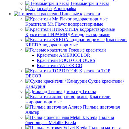
Термометры и весы
Аэрографы
Пищевые красители
Красители Mr. Flavor водорастворимые
Красители ПИРАМИДА водорастворимые
Красители
KREDA водорастворимые
Гелевые красители
Красители AMERICOLOR
Красители FOOD COLOURS
Красители VALERICO
Красители TOP
DECOR
Сухие красители /
Кандурин
Диоксид Титана
Красители
жирорастворимые
Пыльца цветочная
Альтер
Пыльца
блестящаяя Metallik Kreda
Пыльца матовая