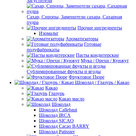
Загустители
Сахар, Сиропы, Заменители сахара, Сахарная
пудра
Прочие ингредиенты
Изомальт
Ароматизаторы
Готовые
полуфабрикаты
Пасты кондитерские
Мука / Орехи / Кунжут
Сублимированные фрукты и ягоды
Фруктовое Пюре
Шоколад / Глазурь / Какао
Какао
Глазурь
Какао масло
Шоколад
Шоколад Callebaut
Шоколад IRCA
Шоколад SICAO
Шоколад Cacao BARRY
Шоколад Patissier