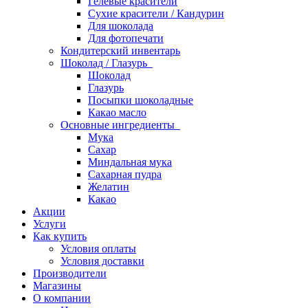
Гелевые красители
Сухие красители / Кандурин
Для шоколада
Для фотопечати
Кондитерский инвентарь
Шоколад / Глазурь
Шоколад
Глазурь
Посыпки шоколадные
Какао масло
Основные ингредиенты
Мука
Сахар
Миндальная мука
Сахарная пудра
Желатин
Какао
Акции
Услуги
Как купить
Условия оплаты
Условия доставки
Производители
Магазины
О компании