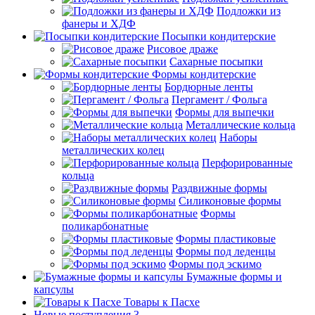
Подложки из
фанеры и ХДФ
Посыпки кондитерские
Рисовое драже
Сахарные посыпки
Формы кондитерские
Бордюрные ленты
Пергамент / Фольга
Формы для выпечки
Металлические кольца
Наборы
металлических колец
Перфорированные
кольца
Раздвижные формы
Силиконовые формы
Формы
поликарбонатные
Формы пластиковые
Формы под леденцы
Формы под эскимо
Бумажные формы и
капсулы
Товары к Пасхе
Новые поступления 3