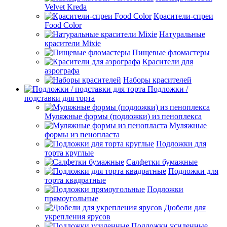
Velvet Kreda
Красители-спреи
Food Color
Натуральные
красители Mixie
Пищевые фломастеры
Красители для
аэрографа
Наборы красителей
Подложки /
подставки для торта
Муляжные формы (подложки) из пеноплекса
Муляжные
формы из пенопласта
Подложки для
торта круглые
Салфетки бумажные
Подложки для
торта квадратные
Подложки
прямоугольные
Дюбели для
укрепления ярусов
Подложки усиленные