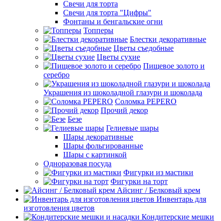
Свечи для торта
Свечи для торта "Цифры"
Фонтаны и бенгальские огни
Топперы
Блестки декоративные
Цветы съедобные
Цветы сухие
Пищевое золото и
серебро
Украшения из шоколадной глазури и шоколада
Соломка PEPERO
Прочий декор
Безе
Гелиевые шары
Шары декоративные
Шары фольгированные
Шары с картинкой
Одноразовая посуда
Фигурки из мастики
Фигурки на торт
Айсинг / Белковый крем
Инвентарь для
изготовления цветов
Кондитерские мешки