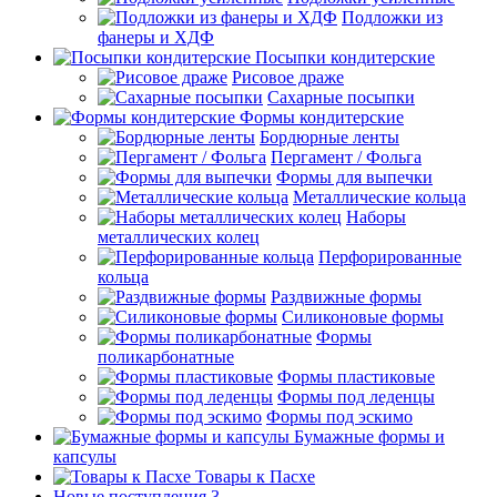
Подложки из
фанеры и ХДФ
Посыпки кондитерские
Рисовое драже
Сахарные посыпки
Формы кондитерские
Бордюрные ленты
Пергамент / Фольга
Формы для выпечки
Металлические кольца
Наборы
металлических колец
Перфорированные
кольца
Раздвижные формы
Силиконовые формы
Формы
поликарбонатные
Формы пластиковые
Формы под леденцы
Формы под эскимо
Бумажные формы и
капсулы
Товары к Пасхе
Новые поступления 3