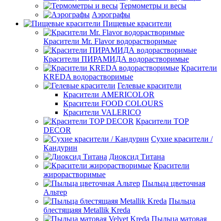
Термометры и весы
Аэрографы
Пищевые красители
Красители Mr. Flavor водорастворимые
Красители ПИРАМИДА водорастворимые
Красители
KREDA водорастворимые
Гелевые красители
Красители AMERICOLOR
Красители FOOD COLOURS
Красители VALERICO
Красители TOP
DECOR
Сухие красители /
Кандурин
Диоксид Титана
Красители
жирорастворимые
Пыльца цветочная
Альтер
Пыльца
блестящаяя Metallik Kreda
Пыльца матовая