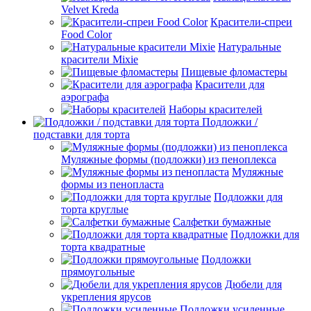
Velvet Kreda
Красители-спреи
Food Color
Натуральные
красители Mixie
Пищевые фломастеры
Красители для
аэрографа
Наборы красителей
Подложки /
подставки для торта
Муляжные формы (подложки) из пеноплекса
Муляжные
формы из пенопласта
Подложки для
торта круглые
Салфетки бумажные
Подложки для
торта квадратные
Подложки
прямоугольные
Дюбели для
укрепления ярусов
Подложки усиленные