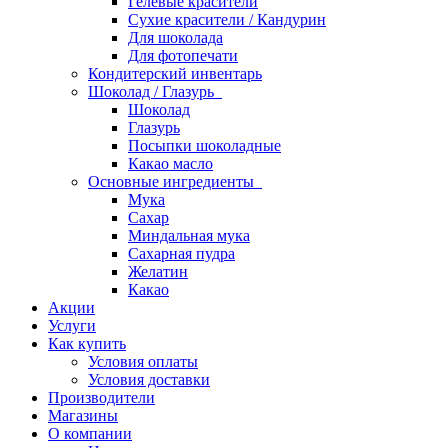
Гелевые красители
Сухие красители / Кандурин
Для шоколада
Для фотопечати
Кондитерский инвентарь
Шоколад / Глазурь
Шоколад
Глазурь
Посыпки шоколадные
Какао масло
Основные ингредиенты
Мука
Сахар
Миндальная мука
Сахарная пудра
Желатин
Какао
Акции
Услуги
Как купить
Условия оплаты
Условия доставки
Производители
Магазины
О компании