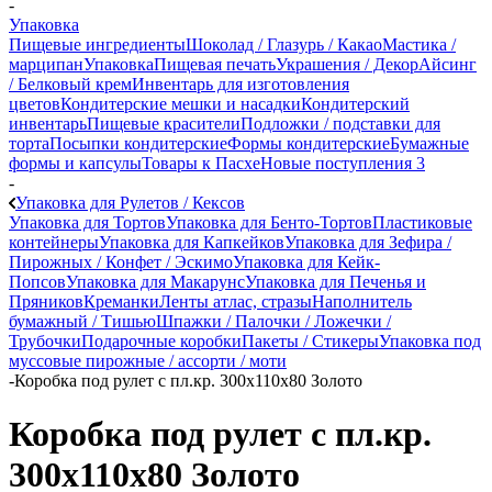
-
Упаковка
Пищевые ингредиенты
Шоколад / Глазурь / Какао
Мастика /
марципан
Упаковка
Пищевая печать
Украшения / Декор
Айсинг
/ Белковый крем
Инвентарь для изготовления
цветов
Кондитерские мешки и насадки
Кондитерский
инвентарь
Пищевые красители
Подложки / подставки для
торта
Посыпки кондитерские
Формы кондитерские
Бумажные
формы и капсулы
Товары к Пасхе
Новые поступления 3
-
Упаковка для Рулетов / Кексов
Упаковка для Тортов
Упаковка для Бенто-Тортов
Пластиковые
контейнеры
Упаковка для Капкейков
Упаковка для Зефира /
Пирожных / Конфет / Эскимо
Упаковка для Кейк-
Попсов
Упаковка для Макарунс
Упаковка для Печенья и
Пряников
Креманки
Ленты атлас, стразы
Наполнитель
бумажный / Тишью
Шпажки / Палочки / Ложечки /
Трубочки
Подарочные коробки
Пакеты / Стикеры
Упаковка под
муссовые пирожные / ассорти / моти
-
Коробка под рулет с пл.кр. 300х110х80 Золото
Коробка под рулет с пл.кр.
300х110х80 Золото