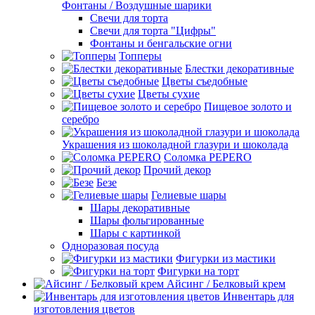
Фонтаны / Воздушные шарики
Свечи для торта
Свечи для торта "Цифры"
Фонтаны и бенгальские огни
Топперы
Блестки декоративные
Цветы съедобные
Цветы сухие
Пищевое золото и
серебро
Украшения из шоколадной глазури и шоколада
Соломка PEPERO
Прочий декор
Безе
Гелиевые шары
Шары декоративные
Шары фольгированные
Шары с картинкой
Одноразовая посуда
Фигурки из мастики
Фигурки на торт
Айсинг / Белковый крем
Инвентарь для
изготовления цветов