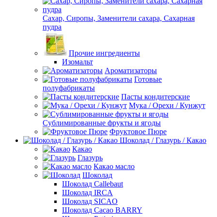
Сахар, Сиропы, Заменители сахара, Сахарная
пудра
Прочие ингредиенты
Изомальт
Ароматизаторы
Готовые
полуфабрикаты
Пасты кондитерские
Мука / Орехи / Кунжут
Сублимированные фрукты и ягоды
Фруктовое Пюре
Шоколад / Глазурь / Какао
Какао
Глазурь
Какао масло
Шоколад
Шоколад Callebaut
Шоколад IRCA
Шоколад SICAO
Шоколад Cacao BARRY