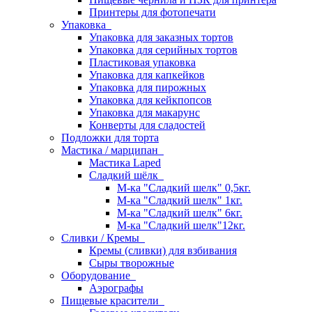
Принтеры для фотопечати
Упаковка
Упаковка для заказных тортов
Упаковка для серийных тортов
Пластиковая упаковка
Упаковка для капкейков
Упаковка для пирожных
Упаковка для кейкпопсов
Упаковка для макарунс
Конверты для сладостей
Подложки для торта
Мастика / марципан
Мастика Laped
Сладкий шёлк
М-ка "Сладкий шелк" 0,5кг.
М-ка "Сладкий шелк" 1кг.
М-ка "Сладкий шелк" 6кг.
М-ка "Сладкий шелк"12кг.
Сливки / Кремы
Кремы (сливки) для взбивания
Сыры творожные
Оборудование
Аэрографы
Пищевые красители