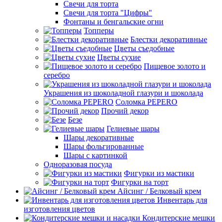
Свечи для торта
Свечи для торта "Цифры"
Фонтаны и бенгальские огни
Топперы
Блестки декоративные
Цветы съедобные
Цветы сухие
Пищевое золото и
серебро
Украшения из шоколадной глазури и шоколада
Соломка PEPERO
Прочий декор
Безе
Гелиевые шары
Шары декоративные
Шары фольгированные
Шары с картинкой
Одноразовая посуда
Фигурки из мастики
Фигурки на торт
Айсинг / Белковый крем
Инвентарь для
изготовления цветов
Кондитерские мешки