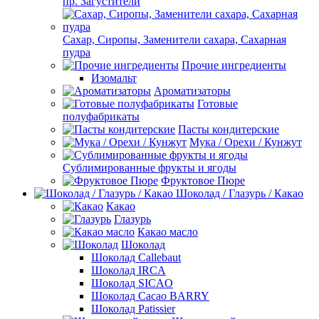
пр. Загустители
Сахар, Сиропы, Заменители сахара, Сахарная
пудра
Прочие ингредиенты
Изомальт
Ароматизаторы
Готовые
полуфабрикаты
Пасты кондитерские
Мука / Орехи / Кунжут
Сублимированные фрукты и ягоды
Фруктовое Пюре
Шоколад / Глазурь / Какао
Какао
Глазурь
Какао масло
Шоколад
Шоколад Callebaut
Шоколад IRCA
Шоколад SICAO
Шоколад Cacao BARRY
Шоколад Patissier