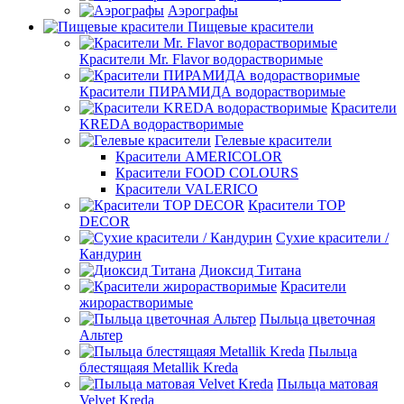
Аэрографы
Пищевые красители
Красители Mr. Flavor водорастворимые
Красители ПИРАМИДА водорастворимые
Красители
KREDA водорастворимые
Гелевые красители
Красители AMERICOLOR
Красители FOOD COLOURS
Красители VALERICO
Красители TOP
DECOR
Сухие красители /
Кандурин
Диоксид Титана
Красители
жирорастворимые
Пыльца цветочная
Альтер
Пыльца
блестящаяя Metallik Kreda
Пыльца матовая
Velvet Kreda