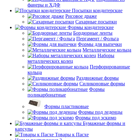
фанеры и ХДФ
Посыпки кондитерские
Рисовое драже
Сахарные посыпки
Формы кондитерские
Бордюрные ленты
Пергамент / Фольга
Формы для выпечки
Металлические кольца
Наборы
металлических колец
Перфорированные
кольца
Раздвижные формы
Силиконовые формы
Формы
поликарбонатные
Формы пластиковые
Формы под леденцы
Формы под эскимо
Бумажные формы и
капсулы
Товары к Пасхе