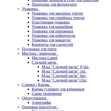
Принтеры для фотопечати
Упаковка
Упаковка для заказных тортов
Упаковка для серийных тортов
Пластиковая упаковка
Упаковка для капкейков
Упаковка для пирожных
Упаковка для кейкпопсов
Упаковка для макарунс
Конверты для сладостей
Подложки для торта
Мастика / марципан
Мастика Laped
Сладкий шёлк
М-ка "Сладкий шелк" 0,5кг.
М-ка "Сладкий шелк" 1кг.
М-ка "Сладкий шелк" 6кг.
М-ка "Сладкий шелк"12кг.
Сливки / Кремы
Кремы (сливки) для взбивания
Сыры творожные
Оборудование
Аэрографы
Пищевые красители