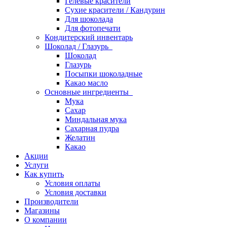
Гелевые красители
Сухие красители / Кандурин
Для шоколада
Для фотопечати
Кондитерский инвентарь
Шоколад / Глазурь
Шоколад
Глазурь
Посыпки шоколадные
Какао масло
Основные ингредиенты
Мука
Сахар
Миндальная мука
Сахарная пудра
Желатин
Какао
Акции
Услуги
Как купить
Условия оплаты
Условия доставки
Производители
Магазины
О компании