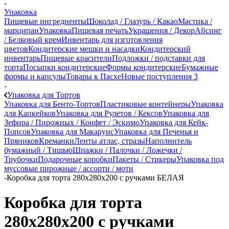
-
Упаковка
Пищевые ингредиенты
Шоколад / Глазурь / Какао
Мастика /
марципан
Упаковка
Пищевая печать
Украшения / Декор
Айсинг
/ Белковый крем
Инвентарь для изготовления
цветов
Кондитерские мешки и насадки
Кондитерский
инвентарь
Пищевые красители
Подложки / подставки для
торта
Посыпки кондитерские
Формы кондитерские
Бумажные
формы и капсулы
Товары к Пасхе
Новые поступления 3
-
Упаковка для Тортов
Упаковка для Бенто-Тортов
Пластиковые контейнеры
Упаковка
для Капкейков
Упаковка для Рулетов / Кексов
Упаковка для
Зефира / Пирожных / Конфет / Эскимо
Упаковка для Кейк-
Попсов
Упаковка для Макарунс
Упаковка для Печенья и
Пряников
Креманки
Ленты атлас, стразы
Наполнитель
бумажный / Тишью
Шпажки / Палочки / Ложечки /
Трубочки
Подарочные коробки
Пакеты / Стикеры
Упаковка под
муссовые пирожные / ассорти / моти
-
Коробка для торта 280x280x200 с ручками БЕЛАЯ
Коробка для торта
280x280x200 с ручками