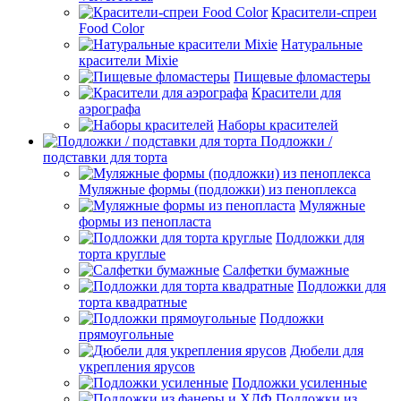
Красители-спреи
Food Color
Натуральные
красители Mixie
Пищевые фломастеры
Красители для
аэрографа
Наборы красителей
Подложки /
подставки для торта
Муляжные формы (подложки) из пеноплекса
Муляжные
формы из пенопласта
Подложки для
торта круглые
Салфетки бумажные
Подложки для
торта квадратные
Подложки
прямоугольные
Дюбели для
укрепления ярусов
Подложки усиленные
Подложки из