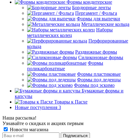
Формы кондитерские
Бордюрные ленты
Пергамент / Фольга
Формы для выпечки
Металлические кольца
Наборы
металлических колец
Перфорированные
кольца
Раздвижные формы
Силиконовые формы
Формы
поликарбонатные
Формы пластиковые
Формы под леденцы
Формы под эскимо
Бумажные формы и
капсулы
Товары к Пасхе
Новые поступления 3
Наша рассылка!
Узнавайте о скидках и акциях первым
Новости магазина