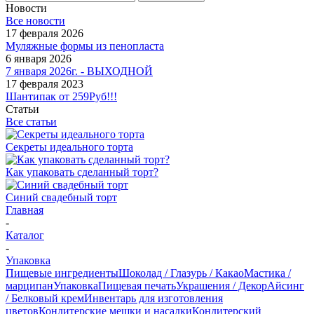
Новости
Все новости
17 февраля 2026
Муляжные формы из пенопласта
6 января 2026
7 января 2026г. - ВЫХОДНОЙ
17 февраля 2023
Шантипак от 259Руб!!!
Статьи
Все статьи
Секреты идеального торта
Как упаковать сделанный торт?
Синий свадебный торт
Главная
-
Каталог
-
Упаковка
Пищевые ингредиенты
Шоколад / Глазурь / Какао
Мастика /
марципан
Упаковка
Пищевая печать
Украшения / Декор
Айсинг
/ Белковый крем
Инвентарь для изготовления
цветов
Кондитерские мешки и насадки
Кондитерский