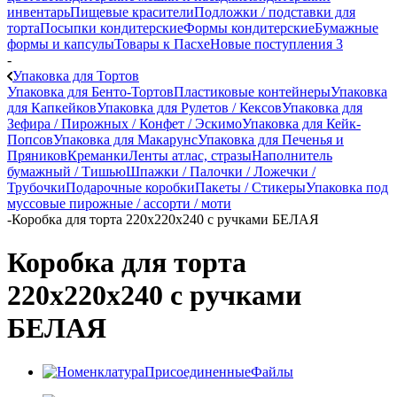
инвентарь
Пищевые красители
Подложки / подставки для
торта
Посыпки кондитерские
Формы кондитерские
Бумажные
формы и капсулы
Товары к Пасхе
Новые поступления 3
-
Упаковка для Тортов
Упаковка для Бенто-Тортов
Пластиковые контейнеры
Упаковка
для Капкейков
Упаковка для Рулетов / Кексов
Упаковка для
Зефира / Пирожных / Конфет / Эскимо
Упаковка для Кейк-
Попсов
Упаковка для Макарунс
Упаковка для Печенья и
Пряников
Креманки
Ленты атлас, стразы
Наполнитель
бумажный / Тишью
Шпажки / Палочки / Ложечки /
Трубочки
Подарочные коробки
Пакеты / Стикеры
Упаковка под
муссовые пирожные / ассорти / моти
-
Коробка для торта 220x220x240 с ручками БЕЛАЯ
Коробка для торта
220x220x240 с ручками
БЕЛАЯ