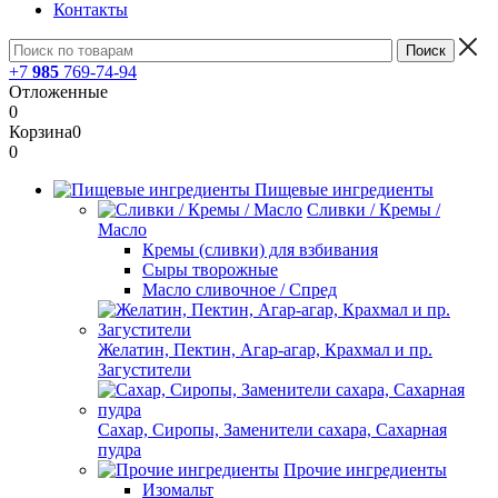
Контакты
+7
985
769-74-94
Отложенные
0
Корзина
0
0
Пищевые ингредиенты
Сливки / Кремы /
Масло
Кремы (сливки) для взбивания
Сыры творожные
Масло сливочное / Спред
Желатин, Пектин, Агар-агар, Крахмал и пр.
Загустители
Сахар, Сиропы, Заменители сахара, Сахарная
пудра
Прочие ингредиенты
Изомальт