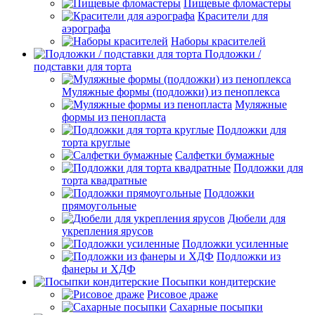
Пищевые фломастеры
Красители для
аэрографа
Наборы красителей
Подложки /
подставки для торта
Муляжные формы (подложки) из пеноплекса
Муляжные
формы из пенопласта
Подложки для
торта круглые
Салфетки бумажные
Подложки для
торта квадратные
Подложки
прямоугольные
Дюбели для
укрепления ярусов
Подложки усиленные
Подложки из
фанеры и ХДФ
Посыпки кондитерские
Рисовое драже
Сахарные посыпки