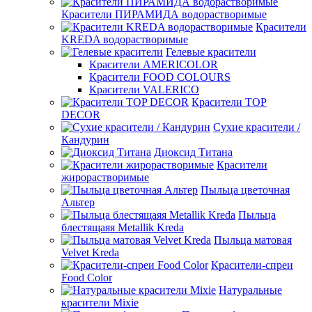
Красители ПИРАМИДА водорастворимые
Красители
KREDA водорастворимые
Гелевые красители
Красители AMERICOLOR
Красители FOOD COLOURS
Красители VALERICO
Красители TOP
DECOR
Сухие красители /
Кандурин
Диоксид Титана
Красители
жирорастворимые
Пыльца цветочная
Альтер
Пыльца
блестящаяя Metallik Kreda
Пыльца матовая
Velvet Kreda
Красители-спреи
Food Color
Натуральные
красители Mixie