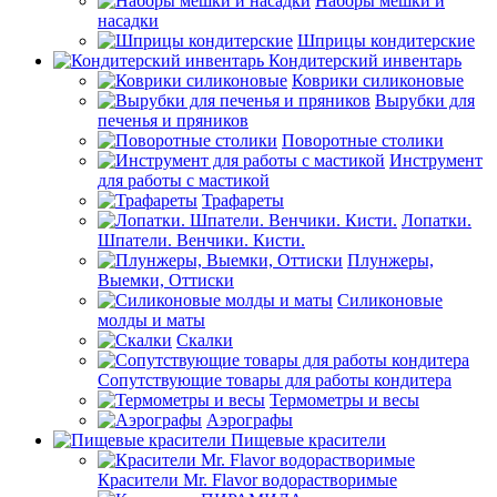
Наборы мешки и
насадки
Шприцы кондитерские
Кондитерский инвентарь
Коврики силиконовые
Вырубки для
печенья и пряников
Поворотные столики
Инструмент
для работы с мастикой
Трафареты
Лопатки.
Шпатели. Венчики. Кисти.
Плунжеры,
Выемки, Оттиски
Силиконовые
молды и маты
Скалки
Сопутствующие товары для работы кондитера
Термометры и весы
Аэрографы
Пищевые красители
Красители Mr. Flavor водорастворимые